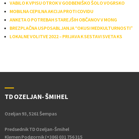
VABILO K VPISU OTROK V GODBENIŠKO ŠOLO VOGRSKO
MOBILNA CEPILNA AKCIJA PROTI COVIDU
ANKETA O POTREBAH STAREJŠIH OBČANOV V MONG
BREZPLAČNA USPOSABLJANJA “OKUSI MEDKULTURNOSTI”
LOKALNE VOLITVE 2022 – PRIJAVA K SESTAVI SVETA KS
TD OZELJAN- ŠMIHEL
Ozeljan 93, 5261 Šempas
Predsednik TD Ozeljan-Šmihel
Klemen Podgornik (+386) 031 756 315