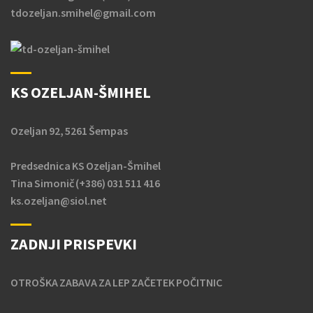
tdozeljan.smihel@gmail.com
KS OZELJAN-ŠMIHEL
Ozeljan 92, 5261 Šempas
Predsednica KS Ozeljan-Šmihel
Tina Simonič (+386) 031 511 416
ks.ozeljan@siol.net
ZADNJI PRISPEVKI
OTROŠKA ZABAVA ZA LEP ZAČETEK POČITNIC