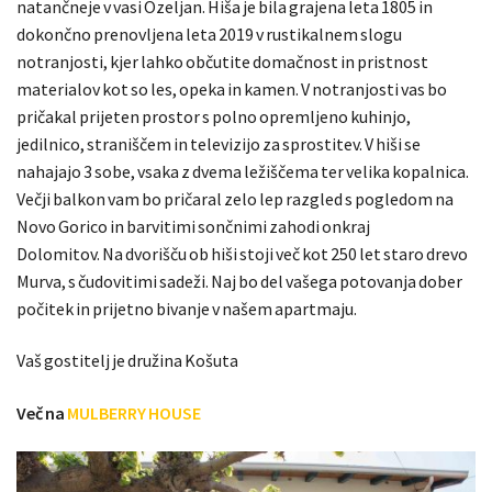
natančneje v vasi Ozeljan. Hiša je bila grajena leta 1805 in
dokončno prenovljena leta 2019 v rustikalnem slogu
notranjosti, kjer lahko občutite domačnost in pristnost
materialov kot so les, opeka in kamen. V notranjosti vas bo
pričakal prijeten prostor s polno opremljeno kuhinjo,
jedilnico, straniščem in televizijo za sprostitev. V hiši se
nahajajo 3 sobe, vsaka z dvema ležiščema ter velika kopalnica.
Večji balkon vam bo pričaral zelo lep razgled s pogledom na
Novo Gorico in barvitimi sončnimi zahodi onkraj
Dolomitov.
Na dvorišču ob hiši stoji več kot 250 let staro drevo
Murva, s čudovitimi sadeži. Naj bo del vašega potovanja dober
počitek in prijetno bivanje v našem apartmaju.
Vaš gostitelj je družina Košuta
Več na
MULBERRY HOUSE