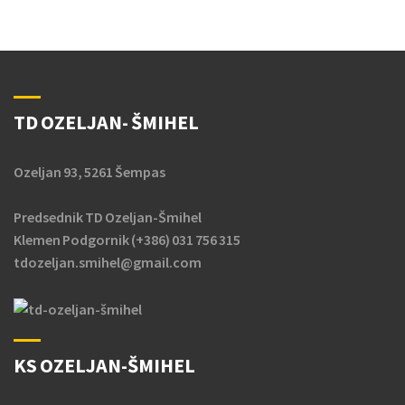
TD OZELJAN- ŠMIHEL
Ozeljan 93, 5261 Šempas
Predsednik TD Ozeljan-Šmihel
Klemen Podgornik (+386) 031 756 315
tdozeljan.smihel@gmail.com
KS OZELJAN-ŠMIHEL