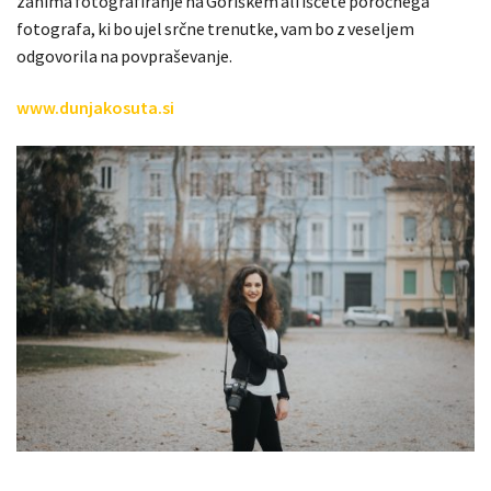
zanima fotografiranje na Goriškem ali iščete poročnega
fotografa, ki bo ujel srčne trenutke, vam bo z veseljem
odgovorila na povpraševanje.
www.dunjakosuta.si