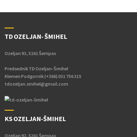
TD OZELJAN- ŠMIHEL
Ozeljan 93, 5261 Šempas
Predsednik TD Ozeljan-Šmihel
Klemen Podgornik (+386) 031 756 315
tdozeljan.smihel@gmail.com
KS OZELJAN-ŠMIHEL
Ozeljan 92, 5261 Šempas