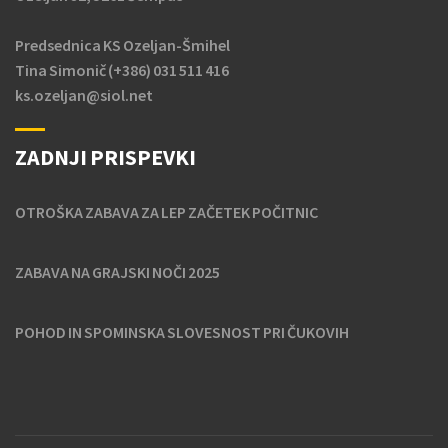
Predsednica KS Ozeljan-Šmihel
Tina Simonič (+386) 031 511 416
ks.ozeljan@siol.net
ZADNJI PRISPEVKI
OTROŠKA ZABAVA ZA LEP ZAČETEK POČITNIC
ZABAVA NA GRAJSKI NOČI 2025
POHOD IN SPOMINSKA SLOVESNOST PRI ČUKOVIH