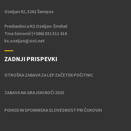
Ozeljan 92, 5261 Šempas
Predsednica KS Ozeljan-Šmihel
Tina Simonič (+386) 031 511 416
ks.ozeljan@siol.net
ZADNJI PRISPEVKI
OTROŠKA ZABAVA ZA LEP ZAČETEK POČITNIC
ZABAVA NA GRAJSKI NOČI 2025
POHOD IN SPOMINSKA SLOVESNOST PRI ČUKOVIH