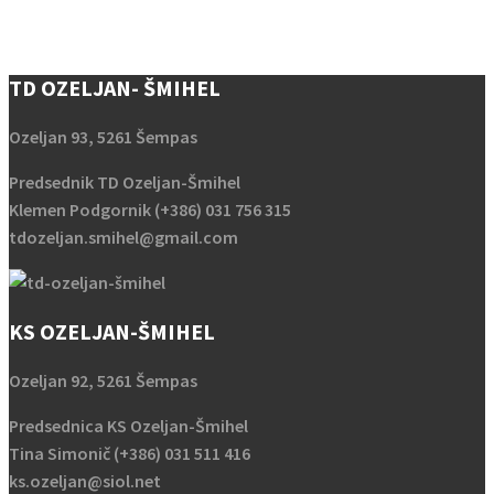
TD OZELJAN- ŠMIHEL
Ozeljan 93, 5261 Šempas
Predsednik TD Ozeljan-Šmihel
Klemen Podgornik (+386) 031 756 315
tdozeljan.smihel@gmail.com
KS OZELJAN-ŠMIHEL
Ozeljan 92, 5261 Šempas
Predsednica KS Ozeljan-Šmihel
Tina Simonič (+386) 031 511 416
ks.ozeljan@siol.net