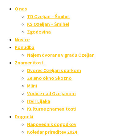
O nas
TD Ozeljan – Šmihel
KS Ozeljan – Šmihel
Zgodovina
Novice
Ponudba
Najem dvorane v gradu Ozeljan
Znamenitosti
Dvorec Ozeljan s parkom
Zeleno okno Skozno
Mlini
Vodice nad Ozeljanom
Izvir Lijaka
Kulturne znamenitosti
Dogodki
Napovednik dogodkov
Koledar prireditev 2024