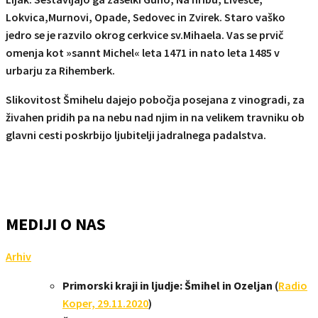
Lokvica,Murnovi, Opade, Sedovec in Zvirek. Staro vaško
jedro se je razvilo okrog cerkvice sv.Mihaela. Vas se prvič
omenja kot »sannt Michel« leta 1471 in nato leta 1485 v
urbarju za Rihemberk.
Slikovitost Šmihelu dajejo pobočja posejana z vinogradi, za
živahen pridih pa na nebu nad njim in na velikem travniku ob
glavni cesti poskrbijo ljubitelji jadralnega padalstva.
MEDIJI O NAS
Arhiv
Primorski kraji in ljudje: Šmihel in Ozeljan
(
Radio
Koper, 29.11.2020
)