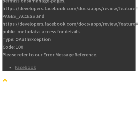
permissions#manage-pages,
https://developers.facebook.com/docs/apps/review/feature#
PAGES_ACCESS and
https://developers.facebook.com/docs/apps/review/feature
public-metadata-access for details.
Type: OAuthException
Code: 100
Please refer to our
Error Message Reference
.
Facebook