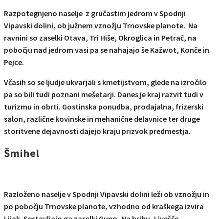
Razpotegnjeno naselje z gručastim jedrom v Spodnji
Vipavski dolini, ob južnem vznožju Trnovske planote. Na
ravnini so zaselki Otava, Tri Hiše, Okroglica in Petrač, na
pobočju nad jedrom vasi pa se nahajajo še Kažwot, Konče in
Pejce.
Včasih so se ljudje ukvarjali s kmetijstvom, glede na izročilo
pa so bili tudi poznani mešetarji. Danes je kraj razvit tudi v
turizmu in obrti. Gostinska ponudba, prodajalna, frizerski
salon, različne kovinske in mehanične delavnice ter druge
storitvene dejavnosti dajejo kraju prizvok predmestja.
Šmihel
Razloženo naselje v Spodnji Vipavski dolini leži ob vznožju in
po pobočju Trnovske planote, vzhodno od kraškega izvira
Lijak. Sestavljajo ga zaselki Guno, Na hribu, Livešče,