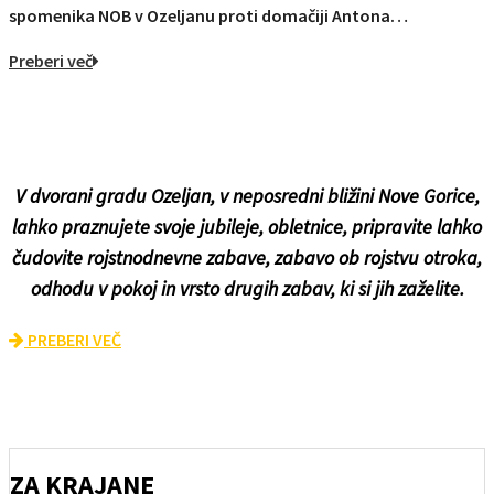
spomenika NOB v Ozeljanu proti domačiji Antona…
Preberi več
NAJEM GRAJSKE DVORANE ZA
PRAZNOVANJA
V dvorani gradu Ozeljan, v neposredni bližini Nove Gorice,
lahko praznujete svoje jubileje, obletnice, pripravite lahko
čudovite rojstnodnevne zabave, zabavo ob rojstvu otroka,
odhodu v pokoj in vrsto drugih zabav, ki si jih zaželite.
PREBERI VEČ
ZA KRAJANE