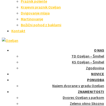
Praznik polente
Krajevni praznik Ozeljan
Dvigovanje mlaja
Martinovanje
Božični pohod z baklami
Kontakt
O NAS
TD Ozeljan – Šmihel
KS Ozeljan – Šmihel
Zgodovina
NOVICE
PONUDBA
Najem dvorane v gradu Ozeljan
ZNAMENITOSTI
Dvorec Ozeljan s parkom
Zeleno okno Skozno