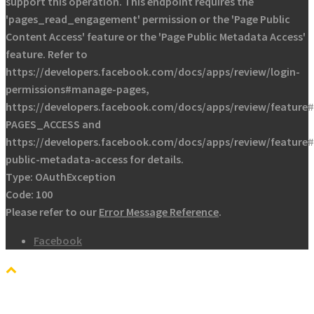
support this operation. This endpoint requires the
'pages_read_engagement' permission or the 'Page Public
Content Access' feature or the 'Page Public Metadata Access'
feature. Refer to
https://developers.facebook.com/docs/apps/review/login-
permissions#manage-pages,
https://developers.facebook.com/docs/apps/review/feature#
PAGES_ACCESS and
https://developers.facebook.com/docs/apps/review/feature
public-metadata-access for details.
Type: OAuthException
Code: 100
Please refer to our
Error Message Reference
.
Facebook