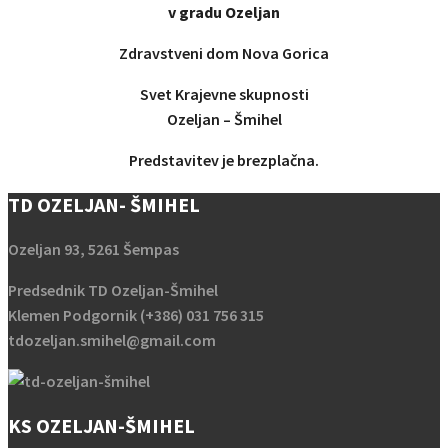
v gradu Ozeljan
Zdravstveni dom Nova Gorica
Svet Krajevne skupnosti
Ozeljan – Šmihel
Predstavitev je brezplačna.
TD OZELJAN- ŠMIHEL
Ozeljan 93, 5261 Šempas
Predsednik TD Ozeljan-Šmihel
Klemen Podgornik (+386) 031 756 315
tdozeljan.smihel@gmail.com
KS OZELJAN-ŠMIHEL