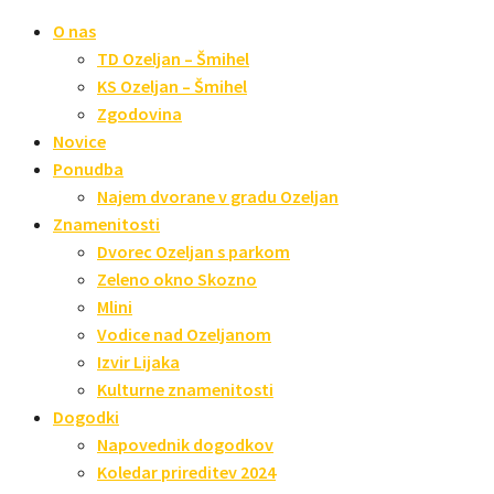
O nas
TD Ozeljan – Šmihel
KS Ozeljan – Šmihel
Zgodovina
Novice
Ponudba
Najem dvorane v gradu Ozeljan
Znamenitosti
Dvorec Ozeljan s parkom
Zeleno okno Skozno
Mlini
Vodice nad Ozeljanom
Izvir Lijaka
Kulturne znamenitosti
Dogodki
Napovednik dogodkov
Koledar prireditev 2024