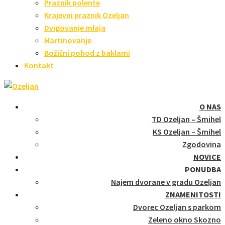
Praznik polente
Krajevni praznik Ozeljan
Dvigovanje mlaja
Martinovanje
Božični pohod z baklami
Kontakt
O NAS
TD Ozeljan – Šmihel
KS Ozeljan – Šmihel
Zgodovina
NOVICE
PONUDBA
Najem dvorane v gradu Ozeljan
ZNAMENITOSTI
Dvorec Ozeljan s parkom
Zeleno okno Skozno