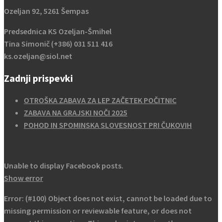
Ozeljan 92, 5261 Šempas
Predsednica KS Ozeljan-Šmihel
Tina Simonič (+386) 031 511 416
ks.ozeljan@siol.net
Zadnji prispevki
OTROŠKA ZABAVA ZA LEP ZAČETEK POČITNIC
ZABAVA NA GRAJSKI NOČI 2025
POHOD IN SPOMINSKA SLOVESNOST PRI ČUKOVIH
Unable to display Facebook posts.
Show error
Error: (#100) Object does not exist, cannot be loaded due to
missing permission or reviewable feature, or does not