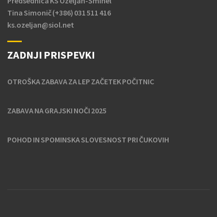
Predsednica KS Ozeljan-Šmihel
Tina Simonič (+386) 031 511 416
ks.ozeljan@siol.net
ZADNJI PRISPEVKI
OTROŠKA ZABAVA ZA LEP ZAČETEK POČITNIC
ZABAVA NA GRAJSKI NOČI 2025
POHOD IN SPOMINSKA SLOVESNOST PRI ČUKOVIH