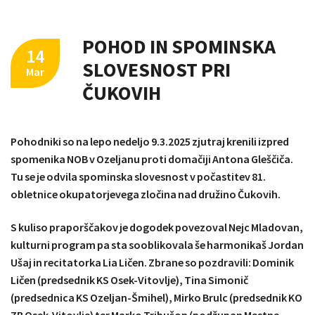
POHOD IN SPOMINSKA
14
SLOVESNOST PRI
Mar
ČUKOVIH
Pohodniki so na lepo nedeljo 9.3.2025 zjutraj krenili izpred
spomenika NOB v Ozeljanu proti domačiji Antona Gleščiča.
Tu se je odvila spominska slovesnost v počastitev 81.
obletnice okupatorjevega zločina nad družino Čukovih.
S kuliso praporščakov je dogodek povezoval Nejc Mladovan,
kulturni program pa sta sooblikovala še harmonikaš Jordan
Ušaj in recitatorka Lia Ličen. Zbrane so pozdravili: Dominik
Ličen (predsednik KS Osek-Vitovlje), Tina Simonič
(predsednica KS Ozeljan-Šmihel), Mirko Brulc (predsednik KO