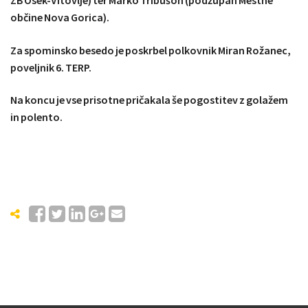
ZB Osek-Vitovlje) ter Marko Tribušon (podžupan Mestne
občine Nova Gorica).
Za spominsko besedo je poskrbel polkovnik Miran Rožanec,
poveljnik 6. TERP.
Na koncu je vse prisotne pričakala še pogostitev z golažem
in polento.