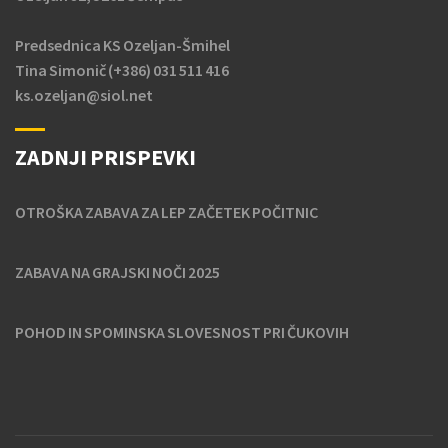
Predsednica KS Ozeljan-Šmihel
Tina Simonič (+386) 031 511 416
ks.ozeljan@siol.net
ZADNJI PRISPEVKI
OTROŠKA ZABAVA ZA LEP ZAČETEK POČITNIC
ZABAVA NA GRAJSKI NOČI 2025
POHOD IN SPOMINSKA SLOVESNOST PRI ČUKOVIH