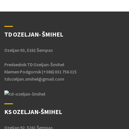
TD OZELJAN- ŠMIHEL
Ozeljan 93, 5261 Šempas
Predsednik TD Ozeljan-Šmihel
Klemen Podgornik (+386) 031 756 315
tdozeljan.smihel@gmail.com
KS OZELJAN-ŠMIHEL
Ozeljan 92, 5261 Šempas